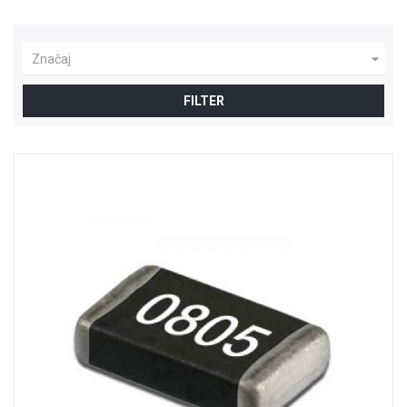

Značaj
FILTER