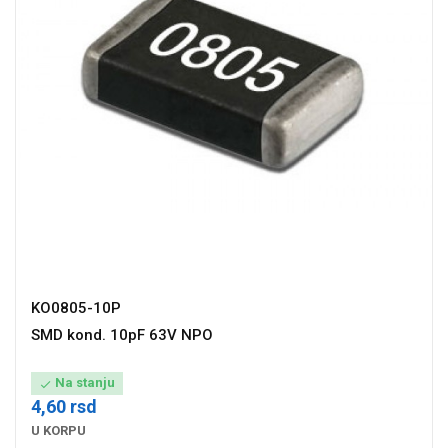
KO0805-10P
SMD kond. 10pF 63V NPO
Na stanju

4,60 rsd
U KORPU