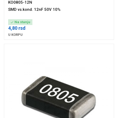
KO0805-12N
SMD vs.kond. 12nF 50V 10%
Na stanju

4,80 rsd
U KORPU