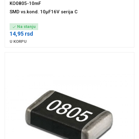
KO0805-10mF
SMD vs.kond. 10µF16V serija C
Na stanju

14,95 rsd
U KORPU