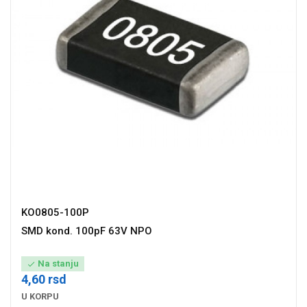
KO0805-100P
SMD kond. 100pF 63V NPO
Na stanju

4,60 rsd
U KORPU