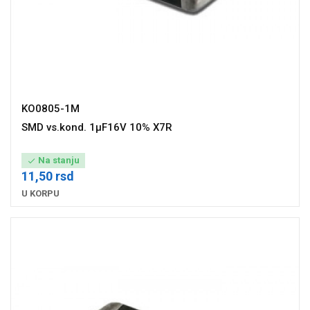
KO0805-1M
SMD vs.kond. 1µF16V 10% X7R
Na stanju

11,50 rsd
U KORPU