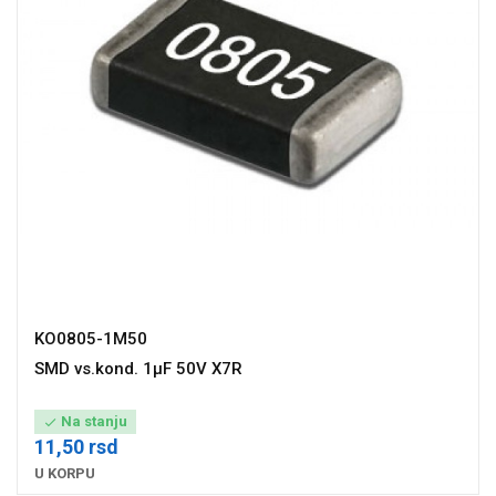
KO0805-1M50
SMD vs.kond. 1µF 50V X7R
Na stanju

11,50 rsd
U KORPU