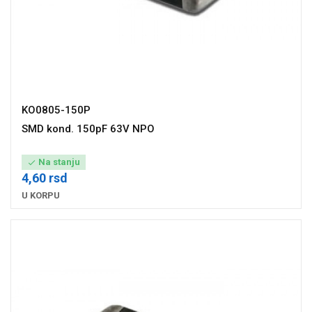
KO0805-150P
SMD kond. 150pF 63V NPO
Na stanju

4,60 rsd
U KORPU