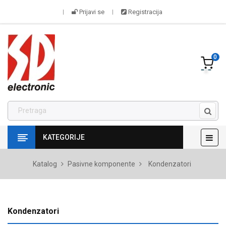
Prijavi se
Registracija
0
Tog
☰
KATEGORIJE
navi
Katalog
Pasivne komponente
Kondenzatori
Kondenzatori