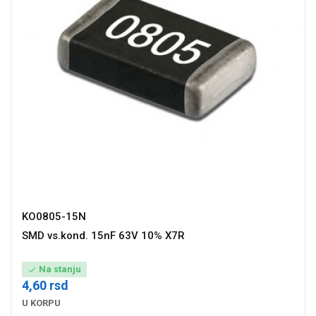
KO0805-15N
SMD vs.kond. 15nF 63V 10% X7R
Na stanju

4,60 rsd
U KORPU