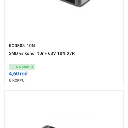
KO0805-10N
SMD vs.kond. 10nF 63V 10% X7R
Na stanju

4,60 rsd
U KORPU