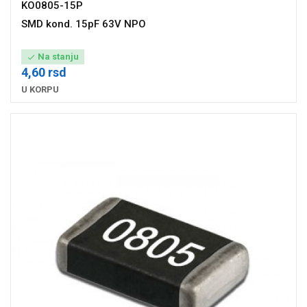
KO0805-15P
SMD kond. 15pF 63V NPO
Na stanju

4,60 rsd
U KORPU