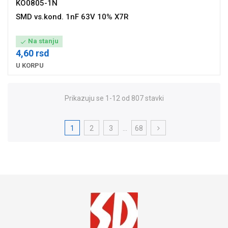
KO0805-1N
SMD vs.kond. 1nF 63V 10% X7R
Na stanju

4,60 rsd
U KORPU
Prikazuju se 1-12 od 807 stavki
1
2
3
…
68